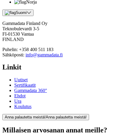
Norja
Suomi
Gammadata Finland Oy
Teknobulevardi 3-5
FI-01530 Vantaa
FINLAND
Puhelin:
+358 400 511 183
Sähköposti:
info@gammadata.fi
Linkit
Uutiset
Sertifikaatit
Gammadata 360°
Ehdot
Ura
Koulutus
Anna palautetta meistä!
Anna palautetta meistä!
Millaisen arvosanan annat meille?