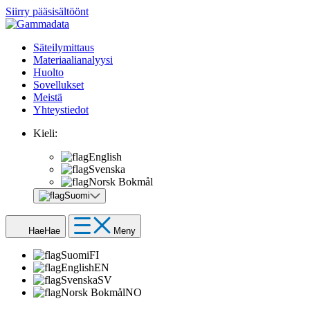
Siirry pääsisältöönt
Säteilymittaus
Materiaalianalyysi
Huolto
Sovellukset
Meistä
Yhteystiedot
Kieli:
English
Svenska
Norsk Bokmål
Suomi
Hae
Hae
Meny
Suomi
FI
English
EN
Svenska
SV
Norsk Bokmål
NO