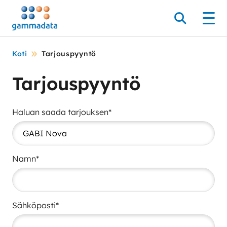
Siirry
pääsisältöönt
Hae
Men
Koti
Tarjouspyyntö
Tarjouspyyntö
Haluan saada tarjouksen*
Namn*
Sähköposti*