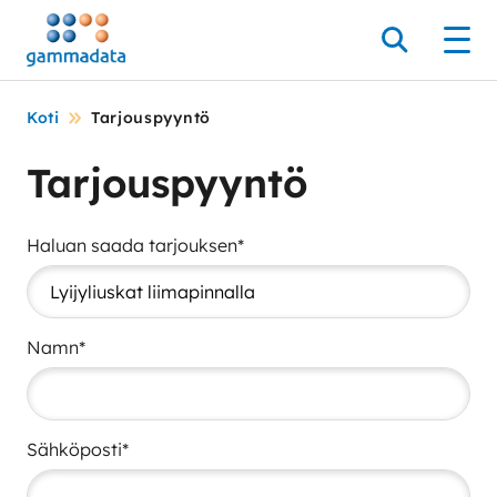
Siirry
pääsisältöönt
Hae
Men
Koti
Tarjouspyyntö
Tarjouspyyntö
Haluan saada tarjouksen*
Namn*
Sähköposti*