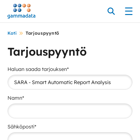
Siirry
pääsisältöönt
Hae
Men
Koti
Tarjouspyyntö
Tarjouspyyntö
Haluan saada tarjouksen*
Namn*
Sähköposti*