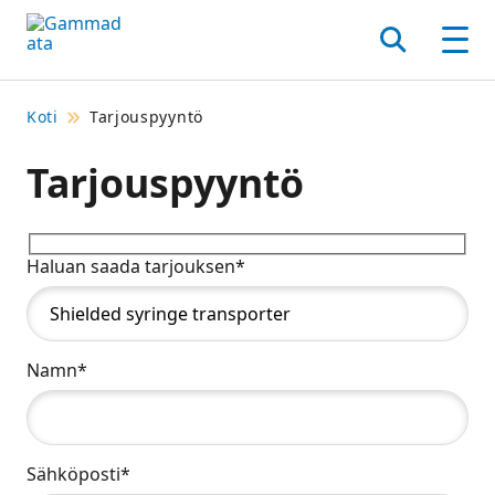
Siirry
pääsisältöönt
Hae
Men
Koti
Tarjouspyyntö
Tarjouspyyntö
Haluan saada tarjouksen*
Namn*
Sähköposti*