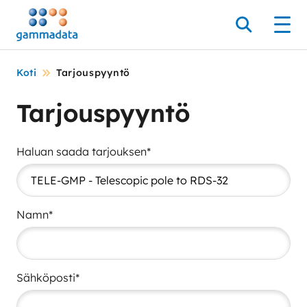
Siirry
pääsisältöönt
Hae
Men
Koti
Tarjouspyyntö
Tarjouspyyntö
Haluan saada tarjouksen*
Namn*
Sähköposti*