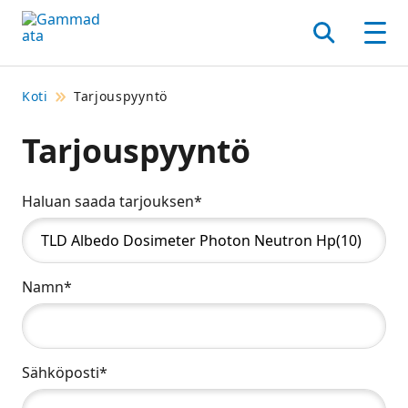
Siirry
pääsisältöönt
Hae
Men
Koti
Tarjouspyyntö
Tarjouspyyntö
Haluan saada tarjouksen*
Namn*
Sähköposti*