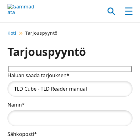
Siirry
pääsisältöönt
Hae
Men
Koti
Tarjouspyyntö
Tarjouspyyntö
Haluan saada tarjouksen*
Namn*
Sähköposti*