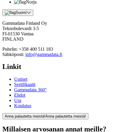
Norja
Suomi
Gammadata Finland Oy
Teknobulevardi 3-5
FI-01530 Vantaa
FINLAND
Puhelin:
+358 400 511 183
Sähköposti:
info@gammadata.fi
Linkit
Uutiset
Sertifikaatit
Gammadata 360°
Ehdot
Ura
Koulutus
Anna palautetta meistä!
Anna palautetta meistä!
Millaisen arvosanan annat meille?