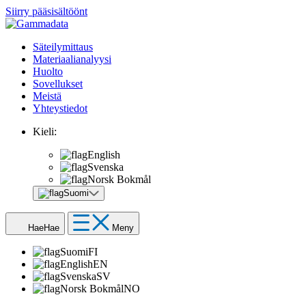
Siirry pääsisältöönt
Säteilymittaus
Materiaalianalyysi
Huolto
Sovellukset
Meistä
Yhteystiedot
Kieli:
English
Svenska
Norsk Bokmål
Suomi
Hae
Hae
Meny
Suomi
FI
English
EN
Svenska
SV
Norsk Bokmål
NO