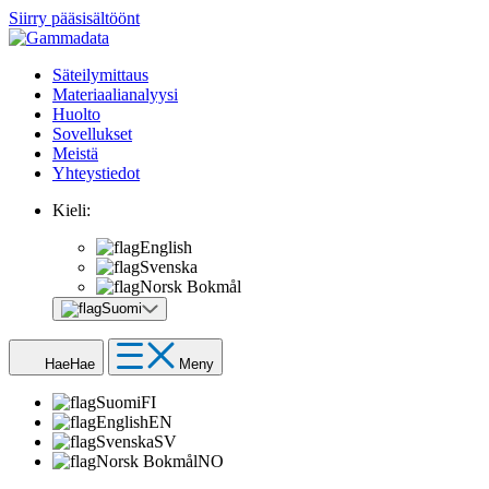
Siirry pääsisältöönt
Säteilymittaus
Materiaalianalyysi
Huolto
Sovellukset
Meistä
Yhteystiedot
Kieli:
English
Svenska
Norsk Bokmål
Suomi
Hae
Hae
Meny
Suomi
FI
English
EN
Svenska
SV
Norsk Bokmål
NO