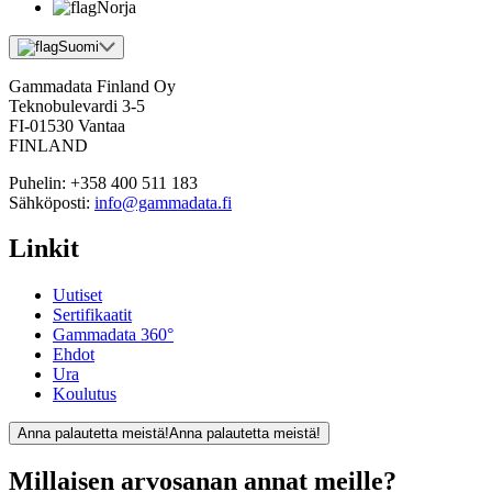
Norja
Suomi
Gammadata Finland Oy
Teknobulevardi 3-5
FI-01530 Vantaa
FINLAND
Puhelin:
+358 400 511 183
Sähköposti:
info@gammadata.fi
Linkit
Uutiset
Sertifikaatit
Gammadata 360°
Ehdot
Ura
Koulutus
Anna palautetta meistä!
Anna palautetta meistä!
Millaisen arvosanan annat meille?