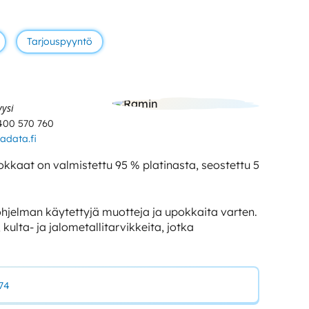
Tarjouspyyntö
yysi
400 570 760
adata.fi
okkaat on valmistettu 95 % platinasta, seostettu 5
ohjelman käytettyjä muotteja ja upokkaita varten.
ulta- ja jalometallitarvikkeita, jotka
74