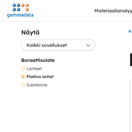
Siirry
Materiaalianalyy
pääsisältöönt
Näytä
K
Valitse sovellus:
Boraattisulate
Laitteet
Platina astiat
Sulateaine