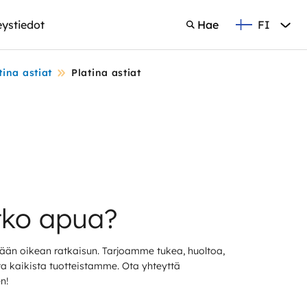
FI
ystiedot
Hae
Suomi
Hae
tina astiat
Platina astiat
tko apua?
än oikean ratkaisun. Tarjoamme tukea, huoltoa,
sta kaikista tuotteistamme. Ota yhteyttä
n!