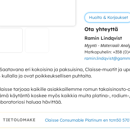
Huolto & Korjaukset
Ota yhteyttä
Ramin Lindqvist
Myynti - Materiaali Anal
Matkapuhelin: +358 (0)
ramin.lindqvist@gamm
 Saatavana eri kokoisina ja paksuisina, Claisse-muotit ja up
 kullalla ja ovat poikkeuksellisen puhtaita.
laisse tarjoaa kaikille asiakkaillemme romun takaisinosto-
ämä käytäntö koskee myös kaikkia muita platina-, rodium-, k
aboratoriosi haluaa hävittää.
TIETOLOMAKE
Claisse Consumable Platinum en tcm50 570