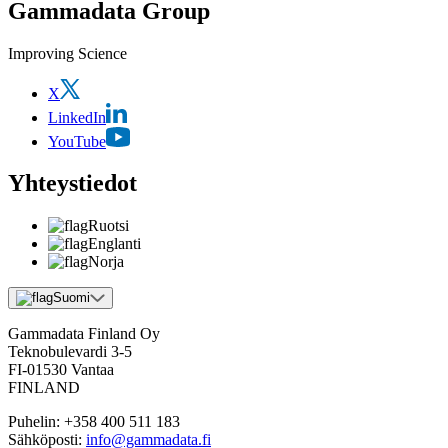
Gammadata Group
Improving Science
X
LinkedIn
YouTube
Yhteystiedot
Ruotsi
Englanti
Norja
Suomi
Gammadata Finland Oy
Teknobulevardi 3-5
FI-01530 Vantaa
FINLAND
Puhelin:
+358 400 511 183
Sähköposti:
info@gammadata.fi