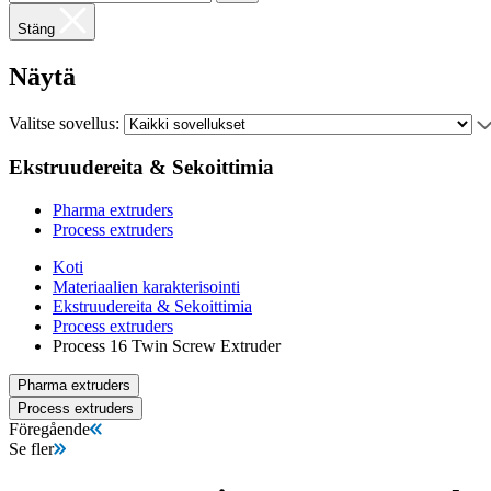
Stäng
Näytä
Valitse sovellus:
Ekstruudereita & Sekoittimia
Pharma extruders
Process extruders
Koti
Materiaalien karakterisointi
Ekstruudereita & Sekoittimia
Process extruders
Process 16 Twin Screw Extruder
Pharma extruders
Process extruders
Föregående
Se fler