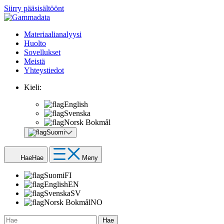
Siirry pääsisältöönt
Materiaalianalyysi
Huolto
Sovellukset
Meistä
Yhteystiedot
Kieli:
English
Svenska
Norsk Bokmål
Suomi
Hae
Hae
Meny
Suomi
FI
English
EN
Svenska
SV
Norsk Bokmål
NO
Hae