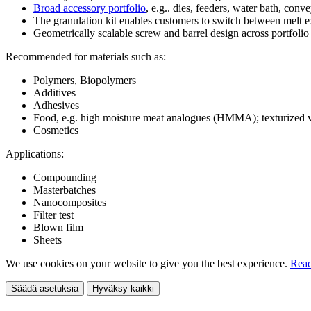
Broad accessory portfolio
, e.g.. dies, feeders, water bath, conve
The granulation kit enables customers to switch between melt e
Geometrically scalable screw and barrel design across portfolio
Recommended for materials such as:
Polymers, Biopolymers
Additives
Adhesives
Food, e.g. high moisture meat analogues (HMMA); texturized 
Cosmetics
Applications:
Compounding
Masterbatches
Nanocomposites
Filter test
Blown film
Sheets
We use cookies on your website to give you the best experience.
Read
Säädä asetuksia
Hyväksy kaikki