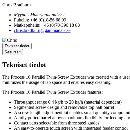
Chris Bradburn
Myynti - Materiaalianalyysi
Puhelin: +46 (0)18-56 68 09
Matkapuhelin: +46 (0)70-396 18 88
chris.bradburn@gammadata.se
Tekniset tiedot
Resurssit
Tekniset tiedot
The Process 16 Parallel Twin-Screw Extruder was created with a user-f
minimizes the usage of lab space and ensures easy cleaning.
The Process 16 Parallel Twin-Screw Extruder features:
Throughput range 0.4 kg/h to 20 kg/h (material dependent)
Segmented screw design and removable top half barrel
A screw length adjustment kit enables small quantity compoun
A fully ported barrel allows maximum flexibility for feeding a
Contact parts selectable from three steel grades
An easy-to-operate touch screen with integrated feeder control