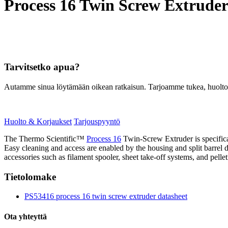
Process 16 Twin Screw Extrude
Tarvitsetko apua?
Autamme sinua löytämään oikean ratkaisun. Tarjoamme tukea, huoltoa, 
Huolto & Korjaukset
Tarjouspyyntö
The Thermo Scientific™
Process 16
Twin-Screw Extruder is specifica
Easy cleaning and access are enabled by the housing and split barrel 
accessories such as filament spooler, sheet take-off systems, and pellet
Tietolomake
PS53416 process 16 twin screw extruder datasheet
Ota yhteyttä