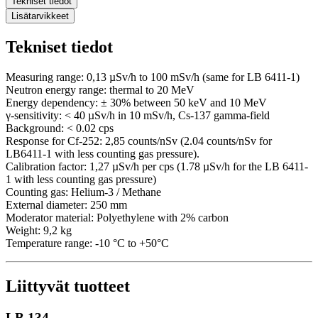
Tekniset tiedot
Lisätarvikkeet
Tekniset tiedot
Measuring range: 0,13 µSv/h to 100 mSv/h (same for LB 6411-1)
Neutron energy range: thermal to 20 MeV
Energy dependency: ± 30% between 50 keV and 10 MeV
γ-sensitivity: < 40 µSv/h in 10 mSv/h, Cs-137 gamma-field
Background: < 0.02 cps
Response for Cf-252: 2,85 counts/nSv (2.04 counts/nSv for
LB6411-1 with less counting gas pressure).
Calibration factor: 1,27 µSv/h per cps (1.78 µSv/h for the LB 6411-
1 with less counting gas pressure)
Counting gas: Helium-3 / Methane
External diameter: 250 mm
Moderator material: Polyethylene with 2% carbon
Weight: 9,2 kg
Temperature range: -10 °C to +50°C
Liittyvät tuotteet
LB 134