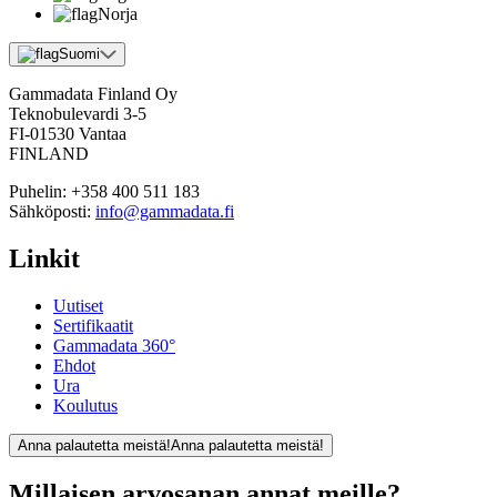
Norja
Suomi
Gammadata Finland Oy
Teknobulevardi 3-5
FI-01530 Vantaa
FINLAND
Puhelin:
+358 400 511 183
Sähköposti:
info@gammadata.fi
Linkit
Uutiset
Sertifikaatit
Gammadata 360°
Ehdot
Ura
Koulutus
Anna palautetta meistä!
Anna palautetta meistä!
Millaisen arvosanan annat meille?