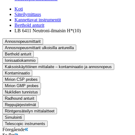
Koti
Säteilymittaus
Kannettavat instrumentit
Berthold anturit
LB 6411 Neutroni-ilmaisin H*(10)
Annosnopeusmittarit
Annosnopeusmittarit ulkoisilla antureilla
Berthold anturit
Ionisaatiokammio
Kaksoiskäyttöinen mittalaite – kontaminaatio ja annosnopeus
Kontaminaatio
Mirion CSP probes
Mirion GMP probes
Nuklidien tunnistus
Radhound anturit
Reppujärjestelmät
Röntgensäteilyn mittalaitteet
Simulointi
Telescopic instruments
Föregående
Se fler