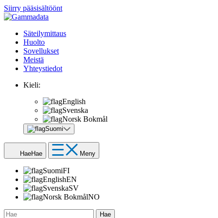
Siirry pääsisältöönt
Säteilymittaus
Huolto
Sovellukset
Meistä
Yhteystiedot
Kieli:
English
Svenska
Norsk Bokmål
Suomi
Hae
Hae
Meny
Suomi
FI
English
EN
Svenska
SV
Norsk Bokmål
NO
Hae