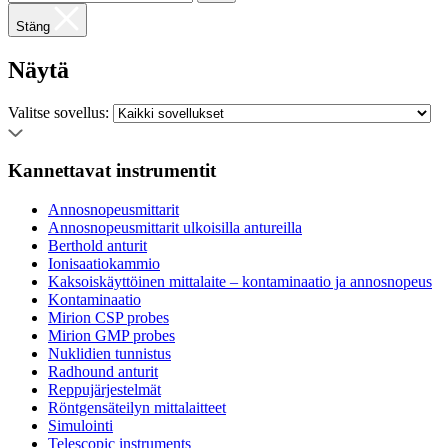
Stäng
Näytä
Valitse sovellus:
Kannettavat instrumentit
Annosnopeusmittarit
Annosnopeusmittarit ulkoisilla antureilla
Berthold anturit
Ionisaatiokammio
Kaksoiskäyttöinen mittalaite – kontaminaatio ja annosnopeus
Kontaminaatio
Mirion CSP probes
Mirion GMP probes
Nuklidien tunnistus
Radhound anturit
Reppujärjestelmät
Röntgensäteilyn mittalaitteet
Simulointi
Telescopic instruments