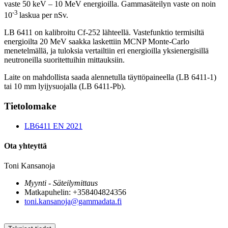
vaste 50 keV – 10 MeV energioilla. Gammasäteilyn vaste on noin
-3
10
laskua per nSv.
LB 6411 on kalibroitu Cf-252 lähteellä. Vastefunktio termisiltä
energioilta 20 MeV saakka laskettiin MCNP Monte-Carlo
menetelmällä, ja tuloksia vertailtiin eri energioilla yksienergisillä
neutroneilla suoritettuihin mittauksiin.
Laite on mahdollista saada alennetulla täyttöpaineella (LB 6411-1)
tai 10 mm lyijysuojalla (LB 6411-Pb).
Tietolomake
LB6411 EN 2021
Ota yhteyttä
Toni Kansanoja
Myynti - Säteilymittaus
Matkapuhelin: +358404824356
toni.kansanoja@gammadata.fi