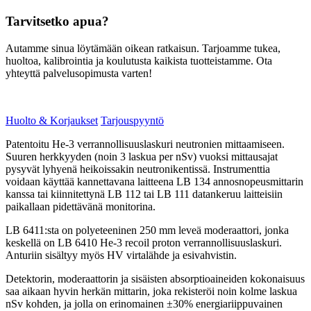
Tarvitsetko apua?
Autamme sinua löytämään oikean ratkaisun. Tarjoamme tukea,
huoltoa, kalibrointia ja koulutusta kaikista tuotteistamme. Ota
yhteyttä palvelusopimusta varten!
Huolto & Korjaukset
Tarjouspyyntö
Patentoitu He-3 verrannollisuuslaskuri neutronien mittaamiseen.
Suuren herkkyyden (noin 3 laskua per nSv) vuoksi mittausajat
pysyvät lyhyenä heikoissakin neutronikentissä. Instrumenttia
voidaan käyttää kannettavana laitteena LB 134 annosnopeusmittarin
kanssa tai kiinnitettynä LB 112 tai LB 111 datankeruu laitteisiin
paikallaan pidettävänä monitorina.
LB 6411:sta on polyeteeninen 250 mm leveä moderaattori, jonka
keskellä on LB 6410 He-3 recoil proton verrannollisuuslaskuri.
Anturiin sisältyy myös HV virtalähde ja esivahvistin.
Detektorin, moderaattorin ja sisäisten absorptioaineiden kokonaisuus
saa aikaan hyvin herkän mittarin, joka rekisteröi noin kolme laskua
nSv kohden, ja jolla on erinomainen ±30% energiariippuvainen