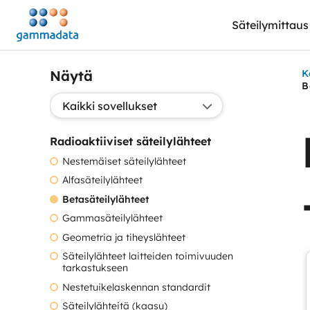
Siirry
Säteilymittaus
pääsisältöönt
Näytä
K
B
Valitse sovellus:
Radioaktiiviset säteilylähteet
Nestemäiset säteilylähteet
Alfasäteilylähteet
Betasäteilylähteet
Gammasäteilylähteet
Geometria ja tiheyslähteet
Säteilylähteet laitteiden toimivuuden
tarkastukseen
Nestetuikelaskennan standardit
Säteilylähteitä (kaasu)