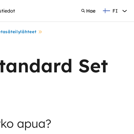
FI
stiedot
Hae
Suomi
Hae
tasäteilylähteet
Standard Set
tko apua?