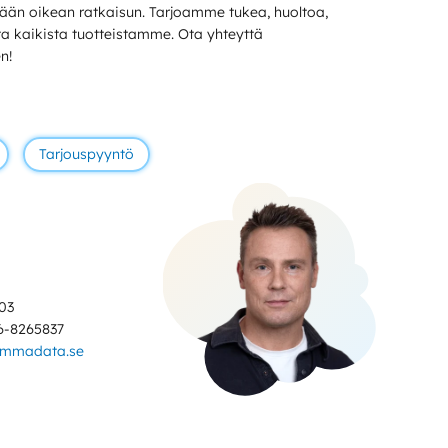
än oikean ratkaisun. Tarjoamme tukea, huoltoa,
sta kaikista tuotteistamme. Ota yhteyttä
n!
Tarjouspyyntö
03
6-8265837
ammadata.se