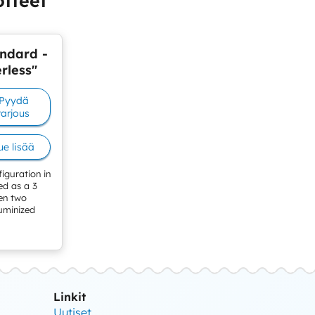
otteet
andard -
rless"
Pyydä
tarjous
ue lisää
figuration in
ied as a 3
en two
uminized
Linkit
Uutiset