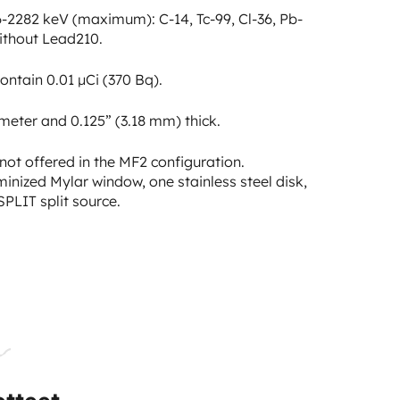
56-2282 keV (maximum): C-14, Tc-99, Cl-36, Pb-
ithout Lead210.
ontain 0.01 µCi (370 Bq).
meter and 0.125” (3.18 mm) thick.
not offered in the MF2 configuration.
nized Mylar window, one stainless steel disk,
PLIT split source.