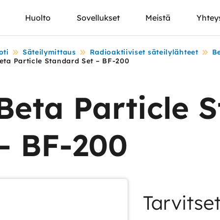
Huolto
Sovellukset
Meistä
Yhtey
oti
Säteilymittaus
Radioaktiiviset säteilylähteet
Be
eta Particle Standard Set – BF-200
Beta Particle 
– BF-200
Tarvitse