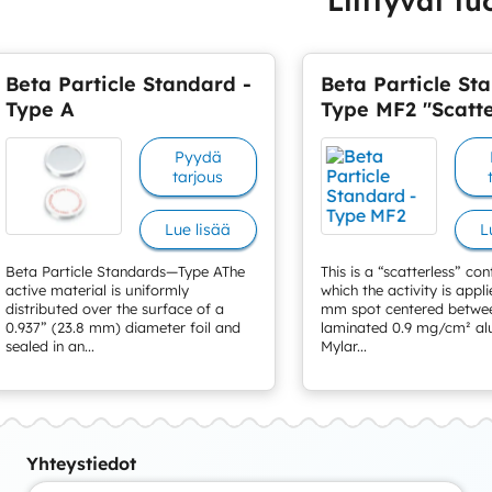
Liittyvät tu
Beta Particle Standard -
Beta Particle St
Type A
Type MF2 "Scatte
Pyydä
tarjous
Lue lisää
L
Beta Particle Standards—Type AThe
This is a “scatterless” con
active material is uniformly
which the activity is appl
distributed over the surface of a
mm spot centered betwe
0.937” (23.8 mm) diameter foil and
laminated 0.9 mg/cm² al
sealed in an...
Mylar...
Yhteystiedot