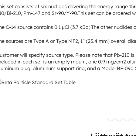
his set consists of six nuclides covering the energy range 1
10/Bi-210, Pm-147 and Sr-90/Y-90.This set can be ordered w
he C-14 source contains 0.1 µCi (3.7 kBq).The other nuclides c
he sources are Type A or Type MF2, 1” (25.4 mm) overall dia
ustomer will specify source type. Please note that Pb-210 is 
ncluded in each set is an empty mount, one 0.9 mg/cm2 alumi
luminum plug, aluminum support ring, and a Model BF-090 S