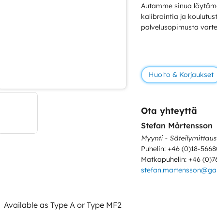
Autamme sinua löytämä
kalibrointia ja koulutu
palvelusopimusta varte
Huolto & Korjaukset
Ota yhteyttä
Stefan Mårtensson
Myynti - Säteilymittaus
Puhelin: +46 (0)18-5668
Matkapuhelin: +46 (0)7
stefan.martensson@g
Available as Type A or Type MF2