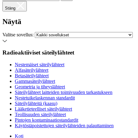
Stäng
Näytä
Valitse sovellus:
Radioaktiiviset säteilylähteet
Nestemäiset säteilylähteet
Alfasäteilylähteet
Betasäteilylähteet
Gammasäteilylähteet
Geometria ja tiheyslähteet
Säteilylähteet laitteiden toimivuuden tarkastukseen
Nestetuikelaskennan standardit
Säteilylähteitä (kaasu)
Lääketieteelliset säteilylähteet
Teollisuuden säteilylähteet
Pintojen kontaminaatiostandardit
Käytöstäpoistettujen säteilylähteiden palauttaminen
Koti