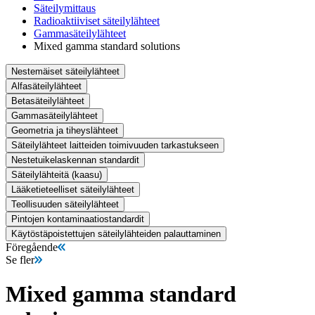
Säteilymittaus
Radioaktiiviset säteilylähteet
Gammasäteilylähteet
Mixed gamma standard solutions
Nestemäiset säteilylähteet
Alfasäteilylähteet
Betasäteilylähteet
Gammasäteilylähteet
Geometria ja tiheyslähteet
Säteilylähteet laitteiden toimivuuden tarkastukseen
Nestetuikelaskennan standardit
Säteilylähteitä (kaasu)
Lääketieteelliset säteilylähteet
Teollisuuden säteilylähteet
Pintojen kontaminaatiostandardit
Käytöstäpoistettujen säteilylähteiden palauttaminen
Föregående
Se fler
Mixed gamma standard