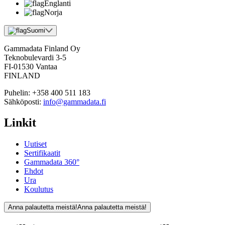
Englanti
Norja
Suomi
Gammadata Finland Oy
Teknobulevardi 3-5
FI-01530 Vantaa
FINLAND
Puhelin:
+358 400 511 183
Sähköposti:
info@gammadata.fi
Linkit
Uutiset
Sertifikaatit
Gammadata 360°
Ehdot
Ura
Koulutus
Anna palautetta meistä!
Anna palautetta meistä!