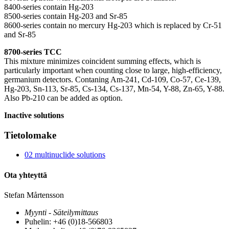
8400-series contain Hg-203
8500-series contain Hg-203 and Sr-85
8600-series contain no mercury Hg-203 which is replaced by Cr-51
and Sr-85
8700-series TCC
This mixture minimizes coincident summing effects, which is
particularly important when counting close to large, high-efficiency,
germanium detectors. Contaning Am-241, Cd-109, Co-57, Ce-139,
Hg-203, Sn-113, Sr-85, Cs-134, Cs-137, Mn-54, Y-88, Zn-65, Y-88.
Also Pb-210 can be added as option.
Inactive solutions
Tietolomake
02 multinuclide solutions
Ota yhteyttä
Stefan Mårtensson
Myynti - Säteilymittaus
Puhelin: +46 (0)18-566803