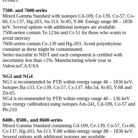
7500- and 7600-series
Mixed Gamma Standard with isotopes Cd-109, Ce-139, Co-57, Co-
60, Cs-137, Hg-203, Sn-113, Sr-85, Y-88. Energy range 88 – 1836
keV. Several options with additional isotopes are available.
7500-serien contain Te-123m and Cr-51 for those who wants to
avoid mercury
7600-serien contain Ce-139 and Hg-203. Avoid polyethylene
container as these might be contaminated.
Series traceable to NIST and each component is certified with
uncertainty less than ±5%. Manufacturing whole year in
Valencia/CA/USA
NG1 and NG4
NG1 is recommended by PTB within energy range 46 – 1836 keV.
Isotopes Ba-133, Ce-139, Co-57, Cs-137, Mn-54, Sr-85, Y-88 and
Zn-65.
NG4 is recommended by PTB within energy range 46 – 136 keV
(low energy calibration) using isotopes Am-241, Cd-109, Co-57 and
Pb-210.
8400-, 8500-, and 8600-series
Mixed Gamma Standard containing Cd-109, Ce-139, Co-57, Co-60,
Cs-137, Hg-203, Sn-113, Y-88 within energy range 88 – 1836 keV.
Several options with additional isotopes are available.