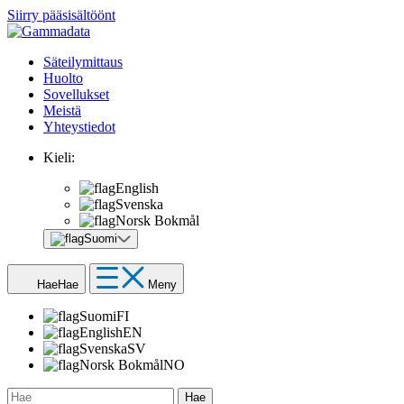
Siirry pääsisältöönt
Säteilymittaus
Huolto
Sovellukset
Meistä
Yhteystiedot
Kieli:
English
Svenska
Norsk Bokmål
Suomi
Hae
Hae
Meny
Suomi
FI
English
EN
Svenska
SV
Norsk Bokmål
NO
Hae