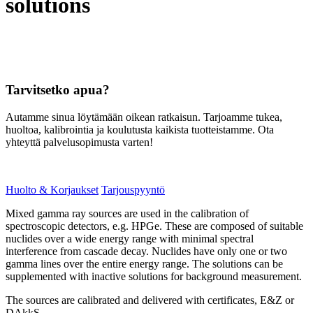
solutions
Tarvitsetko apua?
Autamme sinua löytämään oikean ratkaisun. Tarjoamme tukea,
huoltoa, kalibrointia ja koulutusta kaikista tuotteistamme. Ota
yhteyttä palvelusopimusta varten!
Huolto & Korjaukset
Tarjouspyyntö
Mixed gamma ray sources are used in the calibration of
spectroscopic detectors, e.g. HPGe. These are composed of suitable
nuclides over a wide energy range with minimal spectral
interference from cascade decay. Nuclides have only one or two
gamma lines over the entire energy range. The solutions can be
supplemented with inactive solutions for background measurement.
The sources are calibrated and delivered with certificates, E&Z or
DAkkS.