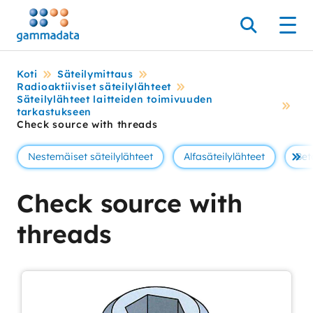
Siirry
pääsisältöönt
Hae
Men
Koti
Säteilymittaus
Radioaktiiviset säteilylähteet
Säteilylähteet laitteiden toimivuuden
tarkastukseen
Check source with threads
Nestemäiset säteilylähteet
Alfasäteilylähteet
Bet
Se 
Check source with
threads