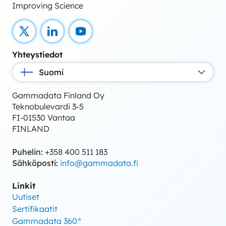
Improving Science
X
LinkedIn
YouTube
Yhteystiedot
Suomi
Gammadata Finland Oy
Teknobulevardi 3-5
FI-01530 Vantaa
FINLAND
Puhelin:
+358 400 511 183
Sähköposti:
info@gammadata.fi
Linkit
Uutiset
Sertifikaatit
Gammadata 360°