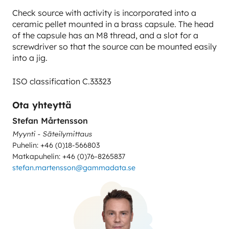
Check source with activity is incorporated into a
ceramic pellet mounted in a brass capsule. The head
of the capsule has an M8 thread, and a slot for a
screwdriver so that the source can be mounted easily
into a jig.
ISO classification C.33323
Ota yhteyttä
Stefan Mårtensson
Myynti - Säteilymittaus
Puhelin: +46 (0)18-566803
Matkapuhelin: +46 (0)76-8265837
stefan.martensson@gammadata.se