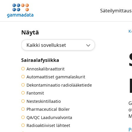
Siirry
Säteilymittaus
pääsisältöönt
Näytä
K
Valitse sovellus:
Sairaalafysiikka
Annoskalibraattorit
Automaattiset gammalaskurit
Dekontaminaatio radiolääketiede
Fantomit
Nesteskintillaatio
G
Pharmaceutical Boiler
o
M
QA/QC Laadunvalvonta
Radioaktiiviset lähteet
P