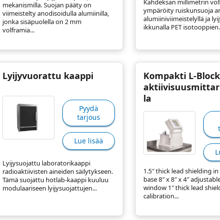
Kahdeksan millimetrin volf
mekanismilla. Suojan pääty on
ympäröity ruiskunsuoja an
viimeistelty anodisoidulla alumiinilla,
alumiiniviimeistelyllä ja lyij
jonka sisäpuolella on 2 mm
ikkunalla PET isotooppien..
volframia...
Lyijyvuorattu kaappi
Kompakti L-Block
aktiivisuusmittar
la
Pyydä
tarjous
Lue lisää
L
Lyijysuojattu laboratorikaappi
1.5″ thick lead shielding in 
radioaktiivisten aineiden säilytykseen.
base 8″ x 8″ x 4″ adjustabl
Tämä suojattu hotlab-kaappi kuuluu
window 1″ thick lead shie
modulaariseen lyijysuojattujen...
calibration...