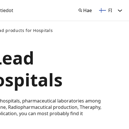
FI
tiedot
Hae
Suomi
Hae
ad products for Hospitals
Lead
ospitals
 hospitals, pharmaceutical laboratories among
cine, Radiopharmacutical production, Theraphy,
lication, you can most probably find it