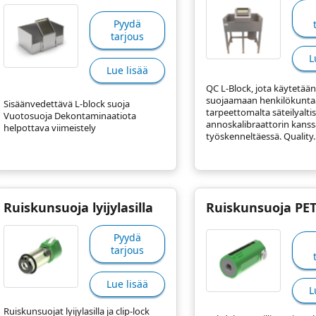
Pyydä
tarjous
L
Lue lisää
QC L-Block, jota käytetään
suojaamaan henkilökunta
Sisäänvedettävä L-block suoja
tarpeettomalta säteilyalti
Vuotosuoja Dekontaminaatiota
annoskalibraattorin kanss
helpottava viimeistely
työskenneltäessä. Quality..
Ruiskunsuoja lyijylasilla
Ruiskunsuoja PE
Pyydä
tarjous
Lue lisää
L
Ruiskunsuojat lyijylasilla ja clip-lock