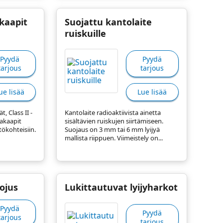
kaapit
Suojattu kantolaite
ruiskuille
Pyydä
Pyydä
tarjous
tarjous
ue lisää
Lue lisää
, Class II -
Kantolaite radioaktiivista ainetta
vakaapit
sisältävien ruiskujen siirtämiseen.
tökohteisiin.
Suojaus on 3 mm tai 6 mm lyijyä
mallista riippuen. Viimeistely on...
ojus
Lukittautuvat lyijyharkot
Pyydä
Pyydä
tarjous
tarjous