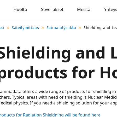
Huolto
Sovellukset
Meistä
Yhteys
oti
Säteilymittaus
Sairaalafysiikka
Shielding and Le
Shielding and 
products for H
ammadata offers a wide range of products for shielding in
thers. Typical areas with need of shielding is Nuclear Medi
edical physics. If you need a shielding solution for your app
roducts for Radiation Shieldning will be found here