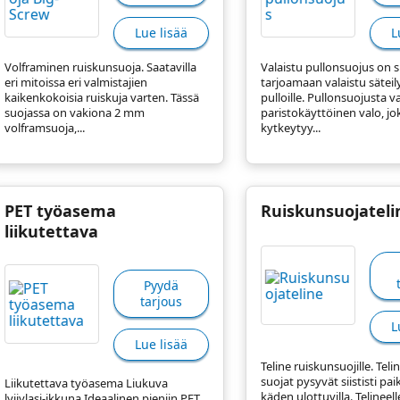
Lue lisää
L
Volframinen ruiskunsuoja. Saatavilla
Valaistu pullonsuojus on 
eri mitoissa eri valmistajien
tarjoamaan valaistu säteil
kaikenkokoisia ruiskuja varten. Tässä
pulloille. Pullonsuojusta v
suojassa on vakiona 2 mm
paristokäyttöinen valo, jo
volframsuoja,...
kytkeytyy...
PET työasema
Ruiskunsuojateli
liikutettava
Pyydä
tarjous
L
Lue lisää
Teline ruiskunsuojille. Teli
suojat pysyvät siististi paik
Liikutettava työasema Liukuva
käden ulottuvilla. Telinee
lyijylasi-ikkuna Ideaalinen pieniin PET