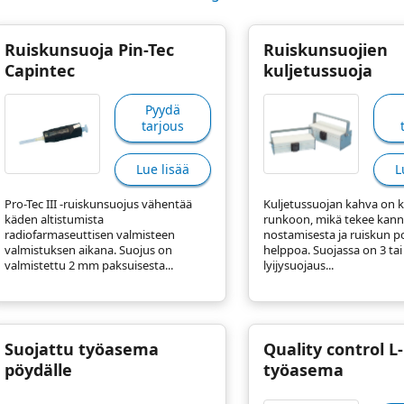
Ruiskunsuoja Pin-Tec
Ruiskunsuojien
Capintec
kuljetussuoja
Pyydä
tarjous
Lue lisää
L
Pro-Tec III -ruiskunsuojus vähentää
Kuljetussuojan kahva on ki
käden altistumista
runkoon, mikä tekee kan
radiofarmaseuttisen valmisteen
nostamisesta ja ruiskun p
valmistuksen aikana. Suojus on
helppoa. Suojassa on 3 ta
valmistettu 2 mm paksuisesta...
lyijysuojaus...
Suojattu työasema
Quality control L
pöydälle
työasema