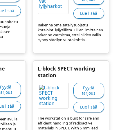
ue lisää
Lue lisää
suunniteltu
Rakenna oma säteilysuojattu
ysuoja
kotelointi lyijytiilistä. Tiilien limittäinen
alaisee
rakenne varmistaa, ettei niiden väliin
ka
synny säteilyn vuotokohtia....
ne
L-block SPECT working
station
Pyydä
Pyydä
tarjous
tarjous
ue lisää
Lue lisää
The workstation is built for safe and
neen avulla
efficient handling of radioactive
oillaan ja
materials in SPECT. With 5 mm lead
lle mahtuu