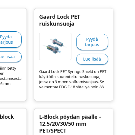
Gaard Lock PET
ruiskunsuoja
Pyydä
Pyydä
tarjous
tarjous
ue lisää
Lue lisää
innitetty
Gaard Lock PET Syringe Shield on PET-
nen
käyttöön suunniteltu ruiskusuoja,
oistamisesta
jossa on 9 mm:n volframisuojaus. Se
i 6 mm
vaimentaa FDG F-18 säteilyä noin 88...
-block
L-Block pöydän päälle -
12,5/20/30/50 mm
PET/SPECT