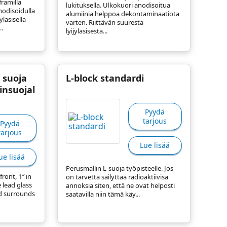
ramilla
lukituksella. Ulkokuori anodisoitua
odisoidulla
alumiinia helppoa dekontaminaatiota
ylasisella
varten. Riittävän suuresta
.
lyijylasisesta...
 suoja
L-block standardi
insuojal
Pyydä
tarjous
Pyydä
tarjous
Lue lisää
ue lisää
Perusmallin L-suoja työpisteelle. Jos
front, 1″ in
on tarvetta säilyttää radioaktiivisa
e lead glass
annoksia siten, että ne ovat helposti
ld surrounds
saatavilla niin tämä käy...