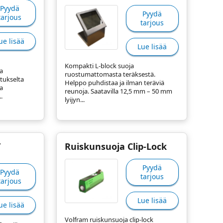
Pyydä
Pyydä
tarjous
tarjous
ue lisää
Lue lisää
Kompakti L-block suoja
a
ruostumattomasta teräksestä.
stukselta
Helppo puhdistaa ja ilman teräviä
a
reunoja. Saatavilla 12,5 mm – 50 mm
.
lyijyn...
T
Ruiskunsuoja Clip-Lock
Pyydä
Pyydä
tarjous
tarjous
Lue lisää
ue lisää
Volfram ruiskunsuoja clip-lock