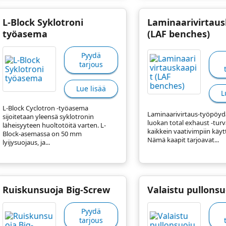
L-Block Syklotroni
Laminaarivirtaus
työasema
(LAF benches)
Pyydä
tarjous
Lue lisää
L
L-Block Cyclotron -työasema
Laminaarivirtaus-työpöydät
sijoitetaan yleensä syklotronin
luokan total exhaust -tur
läheisyyteen huoltotöitä varten. L-
kaikkein vaativimpiin käyt
Block-asemassa on 50 mm
Nämä kaapit tarjoavat...
lyijysuojaus, ja...
Ruiskunsuoja Big-Screw
Valaistu pullonsu
Pyydä
tarjous