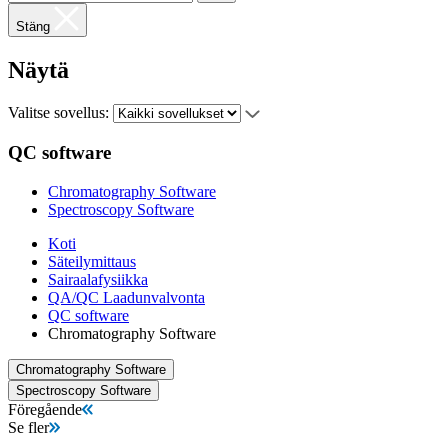
Stäng
Näytä
Valitse sovellus:
QC software
Chromatography Software
Spectroscopy Software
Koti
Säteilymittaus
Sairaalafysiikka
QA/QC Laadunvalvonta
QC software
Chromatography Software
Chromatography Software
Spectroscopy Software
Föregående
Se fler