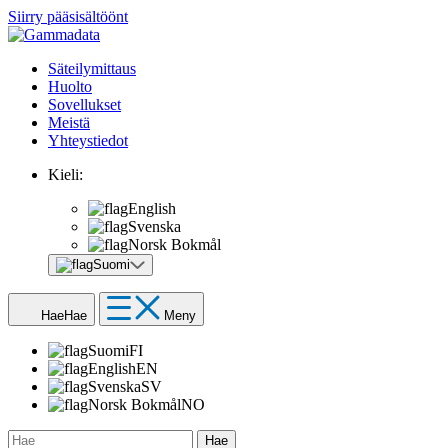
Siirry pääsisältöönt
Säteilymittaus
Huolto
Sovellukset
Meistä
Yhteystiedot
Kieli:
English
Svenska
Norsk Bokmål
Suomi
Hae
Hae
Meny
Suomi
FI
English
EN
Svenska
SV
Norsk Bokmål
NO
Hae