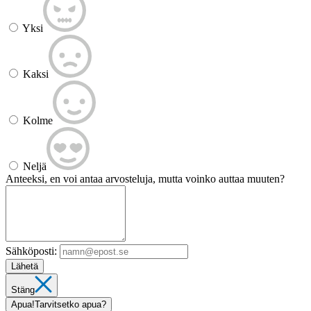
Yksi
Kaksi
Kolme
Neljä
Anteeksi, en voi antaa arvosteluja, mutta voinko auttaa muuten?
Sähköposti:
Lähetä
Stäng
Apua!
Tarvitsetko apua?