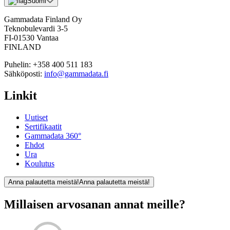
Suomi
Gammadata Finland Oy
Teknobulevardi 3-5
FI-01530 Vantaa
FINLAND
Puhelin:
+358 400 511 183
Sähköposti:
info@gammadata.fi
Linkit
Uutiset
Sertifikaatit
Gammadata 360°
Ehdot
Ura
Koulutus
Anna palautetta meistä!
Anna palautetta meistä!
Millaisen arvosanan annat meille?