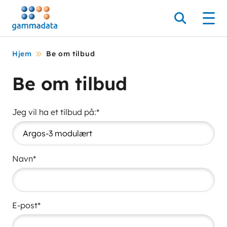
Hopp
til
Søk
Men
hovedinnholdett
Hjem
Be om tilbud
Be om tilbud
Jeg vil ha et tilbud på:*
Navn*
E-post*