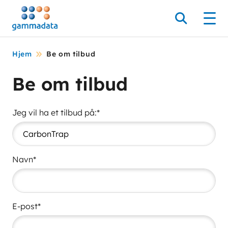
Hopp
til
Søk
Men
hovedinnholdett
Hjem
Be om tilbud
Be om tilbud
Jeg vil ha et tilbud på:*
Navn*
E-post*