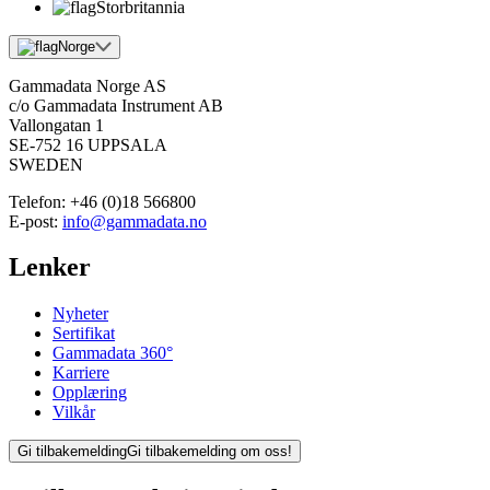
Storbritannia
Norge
Gammadata Norge AS
c/o Gammadata Instrument AB
Vallongatan 1
SE-752 16 UPPSALA
SWEDEN
Telefon:
+46 (0)18 566800
E-post:
info@gammadata.no
Lenker
Nyheter
Sertifikat
Gammadata 360°
Karriere
Opplæring
Vilkår
Gi tilbakemelding
Gi tilbakemelding om oss!