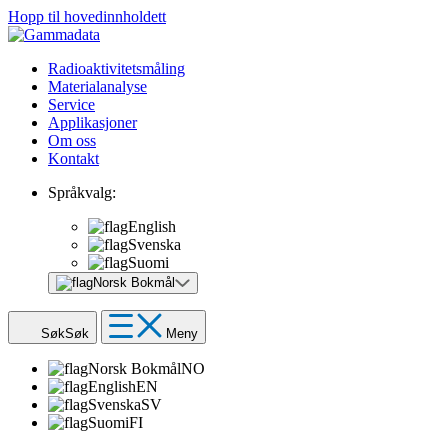
Hopp til hovedinnholdett
Radioaktivitetsmåling
Materialanalyse
Service
Applikasjoner
Om oss
Kontakt
Språkvalg:
English
Svenska
Suomi
Norsk Bokmål
Søk
Søk
Meny
Norsk Bokmål
NO
English
EN
Svenska
SV
Suomi
FI