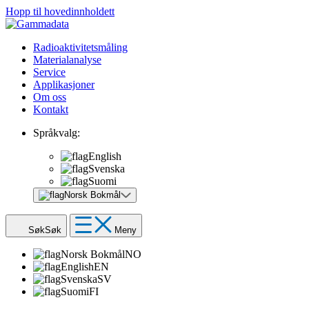
Hopp til hovedinnholdett
Radioaktivitetsmåling
Materialanalyse
Service
Applikasjoner
Om oss
Kontakt
Språkvalg:
English
Svenska
Suomi
Norsk Bokmål
Søk
Søk
Meny
Norsk Bokmål
NO
English
EN
Svenska
SV
Suomi
FI