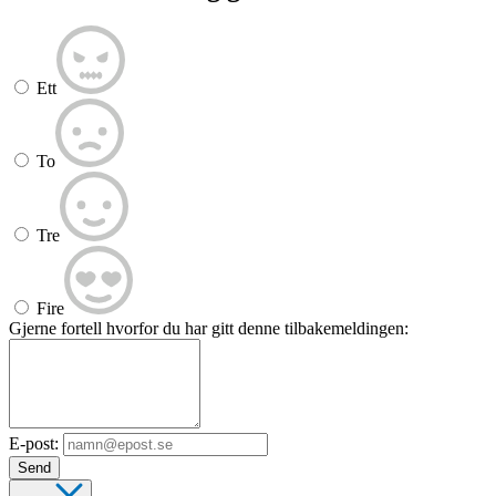
Ett
To
Tre
Fire
Gjerne fortell hvorfor du har gitt denne tilbakemeldingen:
E-post:
Send