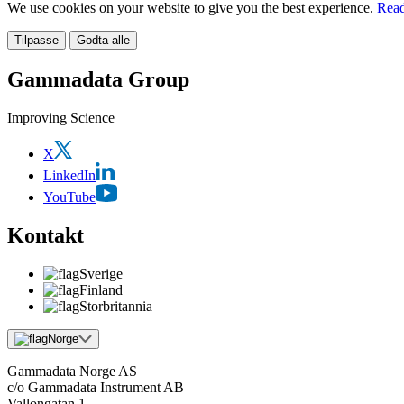
We use cookies on your website to give you the best experience.
Read
Tilpasse
Godta alle
Gammadata Group
Improving Science
X
LinkedIn
YouTube
Kontakt
Sverige
Finland
Storbritannia
Norge
Gammadata Norge AS
c/o Gammadata Instrument AB
Vallongatan 1