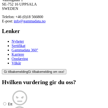
SE-752 16 UPPSALA
SWEDEN
Telefon:
+46 (0)18 566800
E-post:
info@gammadata.no
Lenker
Nyheter
Sertifikat
Gammadata 360°
Karriere
Opplæring
Vilkår
Gi tilbakemelding
Gi tilbakemelding om oss!
Hvilken vurdering gir du oss?
Ett