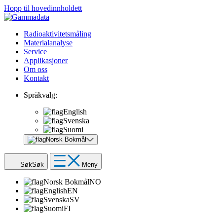
Hopp til hovedinnholdett
Radioaktivitetsmåling
Materialanalyse
Service
Applikasjoner
Om oss
Kontakt
Språkvalg:
English
Svenska
Suomi
Norsk Bokmål
Søk
Søk
Meny
Norsk Bokmål
NO
English
EN
Svenska
SV
Suomi
FI