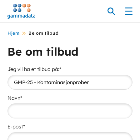
Hopp
til
Søk
Men
hovedinnholdett
Hjem
Be om tilbud
Be om tilbud
Jeg vil ha et tilbud på:*
Navn*
E-post*