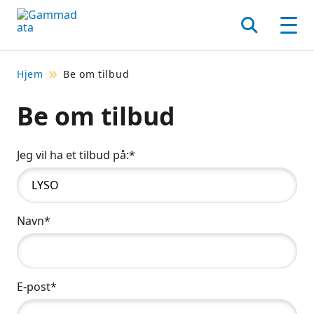
Hopp
til
Søk
Men
hovedinnholdett
Hjem
Be om tilbud
Be om tilbud
Jeg vil ha et tilbud på:*
Navn*
E-post*