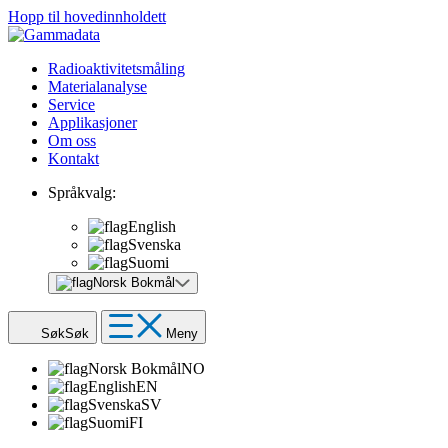
Hopp til hovedinnholdett
Radioaktivitetsmåling
Materialanalyse
Service
Applikasjoner
Om oss
Kontakt
Språkvalg:
English
Svenska
Suomi
Norsk Bokmål
Søk
Søk
Meny
Norsk Bokmål
NO
English
EN
Svenska
SV
Suomi
FI