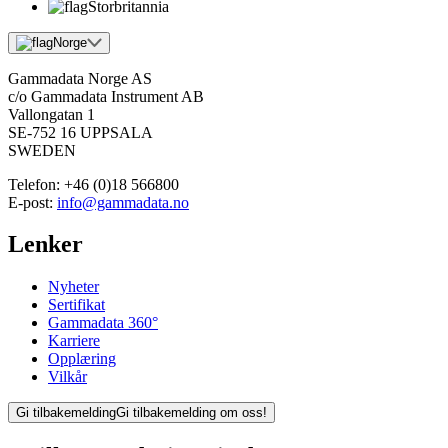
Storbritannia
Norge
Gammadata Norge AS
c/o Gammadata Instrument AB
Vallongatan 1
SE-752 16 UPPSALA
SWEDEN
Telefon:
+46 (0)18 566800
E-post:
info@gammadata.no
Lenker
Nyheter
Sertifikat
Gammadata 360°
Karriere
Opplæring
Vilkår
Gi tilbakemelding
Gi tilbakemelding om oss!