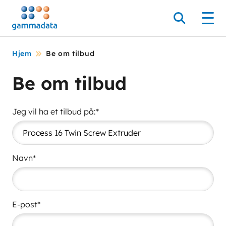
Hopp
til
Søk
Men
hovedinnholdett
Hjem
Be om tilbud
Be om tilbud
Jeg vil ha et tilbud på:*
Navn*
E-post*