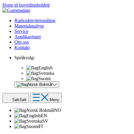
Hopp til hovedinnholdett
Radioaktivitetsmåling
Materialanalyse
Service
Applikasjoner
Om oss
Kontakt
Språkvalg:
English
Svenska
Suomi
Norsk Bokmål
Søk
Søk
Meny
Norsk Bokmål
NO
English
EN
Svenska
SV
Suomi
FI