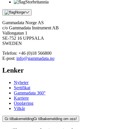
Storbritannia
Norge
Gammadata Norge AS
c/o Gammadata Instrument AB
Vallongatan 1
SE-752 16 UPPSALA
SWEDEN
Telefon:
+46 (0)18 566800
E-post:
info@gammadata.no
Lenker
Nyheter
Sertifikat
Gammadata 360°
Karriere
Opplæring
Vilkår
Gi tilbakemelding
Gi tilbakemelding om oss!