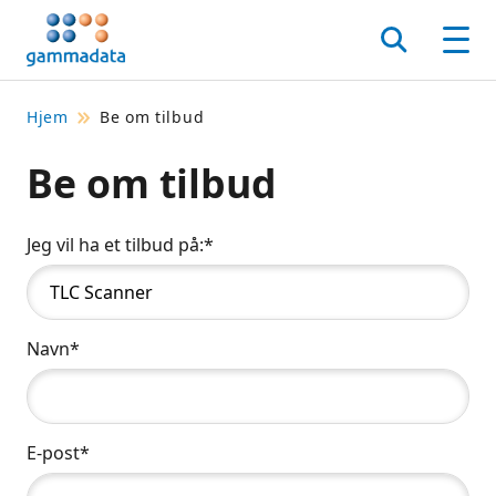
Hopp
til
Søk
Men
hovedinnholdett
Hjem
Be om tilbud
Be om tilbud
Jeg vil ha et tilbud på:*
Navn*
E-post*