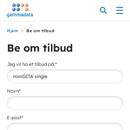
Hopp
til
Søk
Men
hovedinnholdett
Hjem
Be om tilbud
Be om tilbud
Jeg vil ha et tilbud på:*
Navn*
E-post*