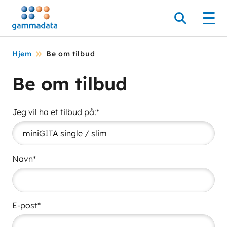
Hopp
til
Søk
Men
hovedinnholdett
Hjem
Be om tilbud
Be om tilbud
Jeg vil ha et tilbud på:*
Navn*
E-post*