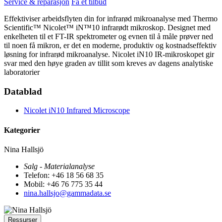
Service & reparasjon
Få et tilbud
Effektiviser arbeidsflyten din for infrarød mikroanalyse med Thermo
Scientific™ Nicolet™ iN™10 infrarødt mikroskop. Designet med
enkelheten til et FT-IR spektrometer og evnen til å måle prøver ned
til noen få mikron, er det en moderne, produktiv og kostnadseffektiv
løsning for infrarød mikroanalyse. Nicolet iN10 IR-mikroskopet gir
svar med den høye graden av tillit som kreves av dagens analytiske
laboratorier
Datablad
Nicolet iN10 Infrared Microscope
Kategorier
Nina Hallsjö
Salg - Materialanalyse
Telefon: +46 18 56 68 35
Mobil: +46 76 775 35 44
nina.hallsjo@gammadata.se
Ressurser