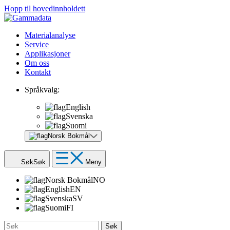
Hopp til hovedinnholdett
Materialanalyse
Service
Applikasjoner
Om oss
Kontakt
Språkvalg:
English
Svenska
Suomi
Norsk Bokmål
Søk
Søk
Meny
Norsk Bokmål
NO
English
EN
Svenska
SV
Suomi
FI
Søk