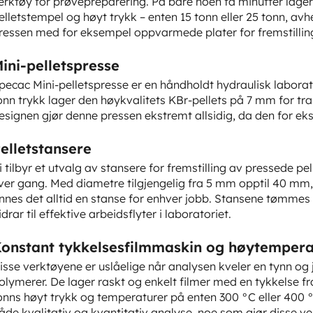
erktøy for prøvepreparering. På bare noen få minutter lager
elletstempel og høyt trykk – enten 15 tonn eller 25 tonn, a
ressen med for eksempel oppvarmede plater for fremstillin
ini-pelletspresse
pecac Mini-pelletspresse er en håndholdt hydraulisk laborato
onn trykk lager den høykvalitets KBr-pellets på 7 mm for 
esignen gjør denne pressen ekstremt allsidig, da den for eks
elletstansere
i tilbyr et utvalg av stansere for fremstilling av pressede pe
ver gang. Med diametre tilgjengelig fra 5 mm opptil 40 mm, l
innes det alltid en stanse for enhver jobb. Stansene tømmes
idrar til effektive arbeidsflyter i laboratoriet.
onstant tykkelsesfilmmaskin og høytempera
isse verktøyene er uslåelige når analysen kveler en tynn og
olymerer. De lager raskt og enkelt filmer med en tykkelse fr
onns høyt trykk og temperaturer på enten 300 °C eller 400 
åde kvalitativ og kvantitativ analyse, noe som gjør disse v