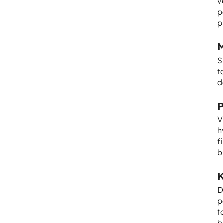
v
p
p
M
S
t
d
P
V
h
f
b
K
D
p
t
b