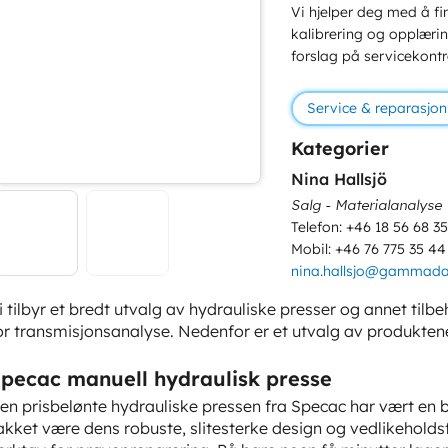
Vi hjelper deg med å fin
kalibrering og opplæring
forslag på servicekontr
Service & reparasjon
Kategorier
Nina Hallsjö
Salg - Materialanalyse
Telefon: +46 18 56 68 35
Mobil: +46 76 775 35 44
nina.hallsjo@gammada
i tilbyr et bredt utvalg av hydrauliske presser og annet tilbe
or transmisjonsanalyse. Nedenfor er et utvalg av produktene 
pecac manuell hydraulisk presse
en prisbelønte hydrauliske pressen fra Specac har vært en bæ
akket være dens robuste, slitesterke design og vedlikeholdsfr