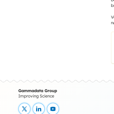
b
V
n
Gammadata Group
Improving Science
X
LinkedIn
YouTube