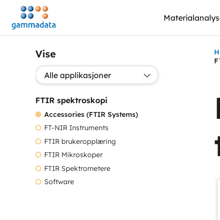
Hopp
Materialanaly
til
hovedinnholdett
Vise
H
F
Valg applikasjon:
FTIR spektroskopi
Accessories (FTIR Systems)
FT-NIR Instruments
FTIR brukeropplæring
FTIR Mikroskoper
FTIR Spektrometere
Software