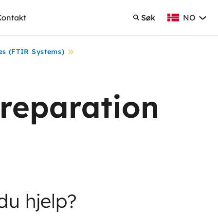
NO
Kontakt
Søk
Norsk Bokmå
Søk
es (FTIR Systems)
reparation
du hjelp?