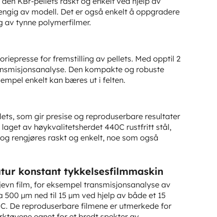
 den KBr-pellets raskt og enkelt ved hjelp av
vhengig av modell. Det er også enkelt å oppgradere
g av tynne polymerfilmer.
riepresse for fremstilling av pellets. Med opptil 2
transmisjonsanalyse. Den kompakte og robuste
empel enkelt kan bæres ut i felten.
llets, som gir presise og reproduserbare resultater
aget av høykvalitetsherdet 440C rustfritt stål,
 og rengjøres raskt og enkelt, noe som også
tur konstant tykkelsesfilmmaskin
 jevn film, for eksempel transmisjonsanalyse av
a 500 µm ned til 15 µm ved hjelp av både et 15
°C. De reproduserbare filmene er utmerkede for
erktøyene egnet for et bredt spekter av