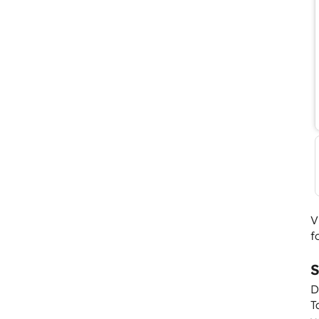
V
f
S
D
T