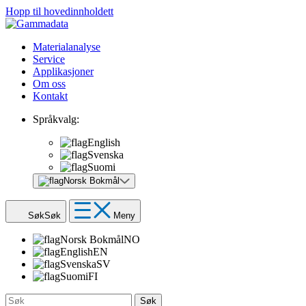
Hopp til hovedinnholdett
Materialanalyse
Service
Applikasjoner
Om oss
Kontakt
Språkvalg:
English
Svenska
Suomi
Norsk Bokmål
Søk
Søk
Meny
Norsk Bokmål
NO
English
EN
Svenska
SV
Suomi
FI
Søk