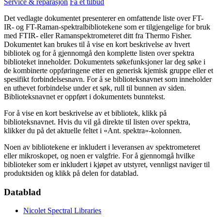
Service & reparasjon
Få et tilbud
Det vedlagte dokumentet presenterer en omfattende liste over FT-
IR- og FT-Raman-spektralbibliotekene som er tilgjengelige for bruk
med FTIR- eller Ramanspektrometeret ditt fra Thermo Fisher.
Dokumentet kan brukes til å vise en kort beskrivelse av hvert
bibliotek og for å gjennomgå den komplette listen over spektra
biblioteket inneholder. Dokumentets søkefunksjoner lar deg søke i
de kombinerte oppføringene etter en generisk kjemisk gruppe eller et
spesifikt forbindelsesnavn. For å se biblioteksnavnet som inneholder
en uthevet forbindelse under et søk, rull til bunnen av siden.
Biblioteksnavnet er oppført i dokumentets bunntekst.
For å vise en kort beskrivelse av et bibliotek, klikk på
biblioteksnavnet. Hvis du vil gå direkte til listen over spektra,
klikker du på det aktuelle feltet i «Ant. spektra»-kolonnen.
Noen av bibliotekene er inkludert i leveransen av spektrometeret
eller mikroskopet, og noen er valgfrie. For å gjennomgå hvilke
biblioteker som er inkludert i kjøpet av utstyret, vennligst naviger til
produktsiden og klikk på delen for datablad.
Datablad
Nicolet Spectral Libraries