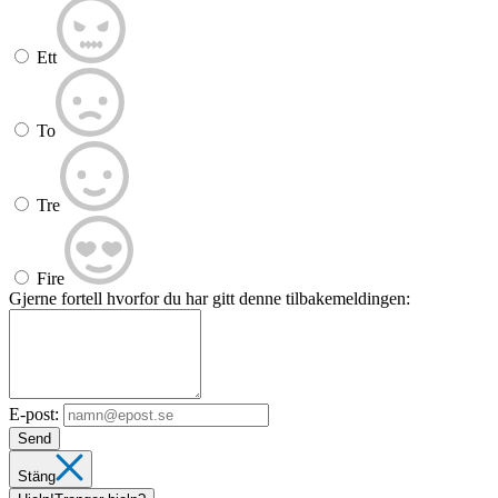
Ett
To
Tre
Fire
Gjerne fortell hvorfor du har gitt denne tilbakemeldingen:
E-post:
Send
Stäng