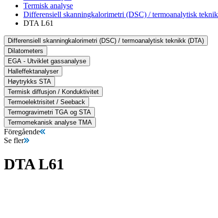
Termisk analyse
Differensiell skanningkalorimetri (DSC) / termoanalytisk tekn
DTA L61
Differensiell skanningkalorimetri (DSC) / termoanalytisk teknikk (DTA)
Dilatometers
EGA - Utviklet gassanalyse
Halleffektanalyser
Høytrykks STA
Termisk diffusjon / Konduktivitet
Termoelektrisitet / Seeback
Termogravimetri TGA og STA
Termomekanisk analyse TMA
Föregående
Se fler
DTA L61