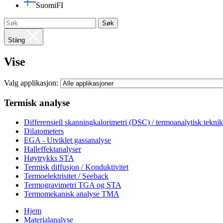
Suomi
FI
Søk
Stäng
Vise
Valg applikasjon:
Termisk analyse
Differensiell skanningkalorimetri (DSC) / termoanalytisk tekn
Dilatometers
EGA - Utviklet gassanalyse
Halleffektanalyser
Høytrykks STA
Termisk diffusjon / Konduktivitet
Termoelektrisitet / Seeback
Termogravimetri TGA og STA
Termomekanisk analyse TMA
Hjem
Materialanalyse