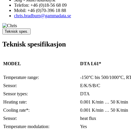
Telefon: +46 (0)18-56 68 09
Mobil: +46 (0)70-396 18 88
chris.bradburn@gammadata.se
Teknisk spes.
Teknisk spesifikasjon
MODEL
DTA L61*
Temperature range:
-150°C bis 500/1000°C, R
Sensor:
E/K/S/B/C
Sensor types:
DTA
Heating rate:
0.001 K/min … 50 K/min
Cooling rate*:
0.001 K/min … 50 K/min
Sensor:
heat flux
Temperature modulation:
Yes