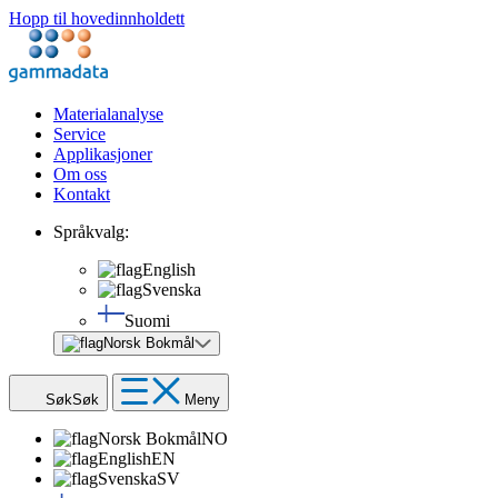
Hopp til hovedinnholdett
Materialanalyse
Service
Applikasjoner
Om oss
Kontakt
Språkvalg:
English
Svenska
Suomi
Norsk Bokmål
Søk
Søk
Meny
Norsk Bokmål
NO
English
EN
Svenska
SV