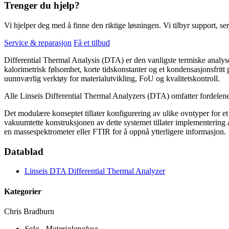
Trenger du hjelp?
Vi hjelper deg med å finne den riktige løsningen. Vi tilbyr support, ser
Service & reparasjon
Få et tilbud
Differential Thermal Analysis (DTA) er den vanligste termiske analys
kalorimetrisk følsomhet, korte tidskonstanter og et kondensasjonsfrit
uunnværlig verktøy for materialutvikling, FoU og kvalitetskontroll.
Alle Linseis Differential Thermal Analyzers (DTA) omfatter fordelen
Det modulære konseptet tillater konfigurering av ulike ovntyper for e
vakuumtette konstruksjonen av dette systemet tillater implementering a
en massespektrometer eller FTIR for å oppnå ytterligere informasjon.
Datablad
Linseis DTA Differential Thermal Analyzer
Kategorier
Chris Bradburn
Salg - Materialanalyse