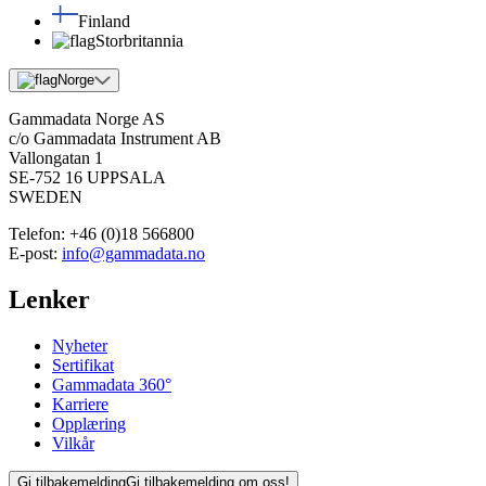
Finland
Storbritannia
Norge
Gammadata Norge AS
c/o Gammadata Instrument AB
Vallongatan 1
SE-752 16 UPPSALA
SWEDEN
Telefon:
+46 (0)18 566800
E-post:
info@gammadata.no
Lenker
Nyheter
Sertifikat
Gammadata 360°
Karriere
Opplæring
Vilkår
Gi tilbakemelding
Gi tilbakemelding om oss!