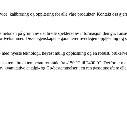
vice, kalibrering og opplæring for alle våre produkter. Kontakt oss gjern
emetoden på grunn av det brede spekteret av informasjon den gir. Lins
t prøvekammer. Disse egenskapene garanterer overlegen oppløsning og st
e med nyeste teknologi, høyest mulig oppløsning og en robust, brukerve
t ekstremt bredt temperaturområde fra -150 °C til 2400 °C. Derfor er ma
v kvantitative entalpi- og Cp-bestemmelser i en ren gassatmosfære eller