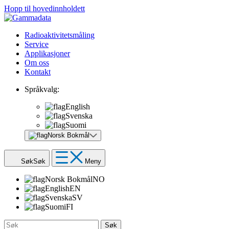
Hopp til hovedinnholdett
Radioaktivitetsmåling
Service
Applikasjoner
Om oss
Kontakt
Språkvalg:
English
Svenska
Suomi
Norsk Bokmål
Søk
Søk
Meny
Norsk Bokmål
NO
English
EN
Svenska
SV
Suomi
FI
Søk