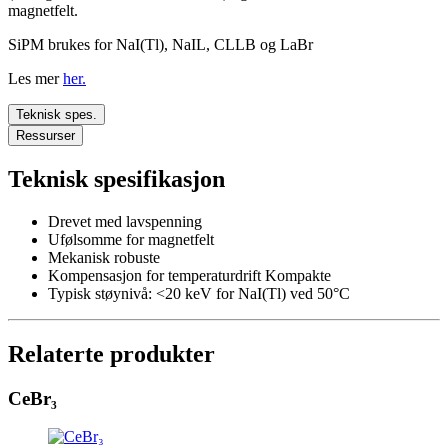
magnetfelt.
SiPM brukes for NaI(Tl), NaIL, CLLB og LaBr
Les mer
her.
Teknisk spes.
Ressurser
Teknisk spesifikasjon
Drevet med lavspenning
Ufølsomme for magnetfelt
Mekanisk robuste
Kompensasjon for temperaturdrift Kompakte
Typisk støynivå: <20 keV for NaI(Tl) ved 50°C
Relaterte produkter
CeBr₃