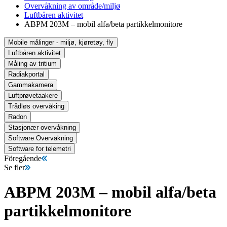
Overvåkning av område/miljø
Luftbåren aktivitet
ABPM 203M – mobil alfa/beta partikkelmonitore
Mobile målinger - miljø, kjøretøy, fly
Luftbåren aktivitet
Måling av tritium
Radiakportal
Gammakamera
Luftprøvetaakere
Trådløs overvåking
Radon
Stasjonær overvåkning
Software Overvåkning
Software for telemetri
Föregående
Se fler
ABPM 203M – mobil alfa/beta
partikkelmonitore