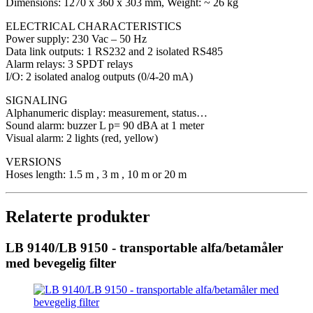
Dimensions: 1270 x 360 x 303 mm, Weight: ~ 26 kg
ELECTRICAL CHARACTERISTICS
Power supply: 230 Vac – 50 Hz
Data link outputs: 1 RS232 and 2 isolated RS485
Alarm relays: 3 SPDT relays
I/O: 2 isolated analog outputs (0/4-20 mA)
SIGNALING
Alphanumeric display: measurement, status…
Sound alarm: buzzer L p= 90 dBA at 1 meter
Visual alarm: 2 lights (red, yellow)
VERSIONS
Hoses length: 1.5 m , 3 m , 10 m or 20 m
Relaterte produkter
LB 9140/LB 9150 - transportable alfa/betamåler
med bevegelig filter