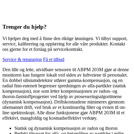
Trenger du hjelp?
Vi hjelper deg med å finne den riktige løsningen. Vi tilbyr support,
service, kalibrering og opplæring for alle våre produkter. Kontakt
oss gjerne for et forslag på servicekontrakt.
Service & reparasjon
Få et tilbud
Den lille og lette, utvidbare sensoren til ABPM 203M gjør at denne
monitoren kan fungere lokalt ved siden av luftveiene til personalet.
En dobbel silisiumdetektor utfører gamma-kompensasjon, og en
radial finn-rutenett begrenser spredningen av alfa-partikler (statisk
kompensasjon), noe som letter kompensasjonen av radon- og
thoron-faststoffprogenier ved hjelp av prosesseringsalgoritmene
(dynamisk kompensasjon). Driftskostnadene minimeres gjennom
ubemannet drift, ved bruk av et kontinuerlig filter og evnen til on-
line spektroskopi. Alle disse funksjonene gjør ABPM 203M til et
effektivt, mangfoldig og kostnadseffektivt verktøy.
Statisk og dynamisk kompensasjon av radon og thoron
Perfekt tilpasset for alfa- og betamåling av partikler i miljø