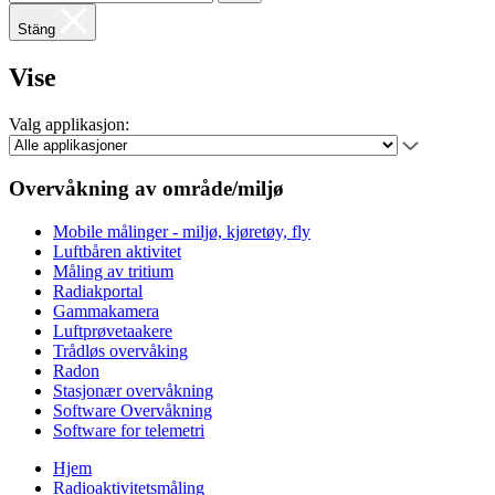
Stäng
Vise
Valg applikasjon:
Overvåkning av område/miljø
Mobile målinger - miljø, kjøretøy, fly
Luftbåren aktivitet
Måling av tritium
Radiakportal
Gammakamera
Luftprøvetaakere
Trådløs overvåking
Radon
Stasjonær overvåkning
Software Overvåkning
Software for telemetri
Hjem
Radioaktivitetsmåling