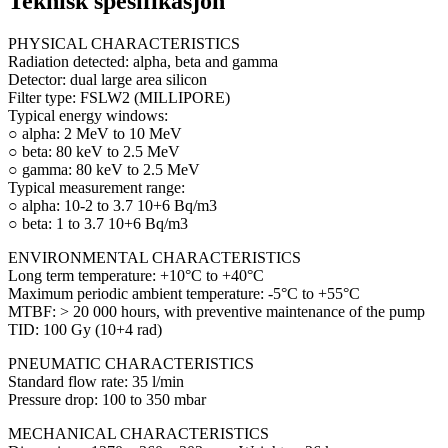
Teknisk spesifikasjon
PHYSICAL CHARACTERISTICS
Radiation detected: alpha, beta and gamma
Detector: dual large area silicon
Filter type: FSLW2 (MILLIPORE)
Typical energy windows:
○ alpha: 2 MeV to 10 MeV
○ beta: 80 keV to 2.5 MeV
○ gamma: 80 keV to 2.5 MeV
Typical measurement range:
○ alpha: 10-2 to 3.7 10+6 Bq/m3
○ beta: 1 to 3.7 10+6 Bq/m3
ENVIRONMENTAL CHARACTERISTICS
Long term temperature: +10°C to +40°C
Maximum periodic ambient temperature: -5°C to +55°C
MTBF: > 20 000 hours, with preventive maintenance of the pump
TID: 100 Gy (10+4 rad)
PNEUMATIC CHARACTERISTICS
Standard flow rate: 35 l/min
Pressure drop: 100 to 350 mbar
MECHANICAL CHARACTERISTICS