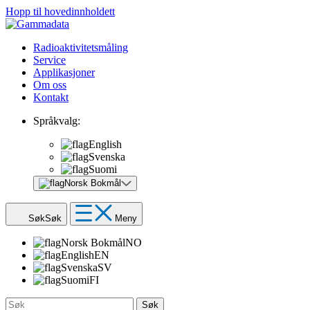
Hopp til hovedinnholdett
Radioaktivitetsmåling
Service
Applikasjoner
Om oss
Kontakt
Språkvalg:
English
Svenska
Suomi
Norsk Bokmål
Søk
Søk
Meny
Norsk Bokmål
NO
English
EN
Svenska
SV
Suomi
FI
Søk