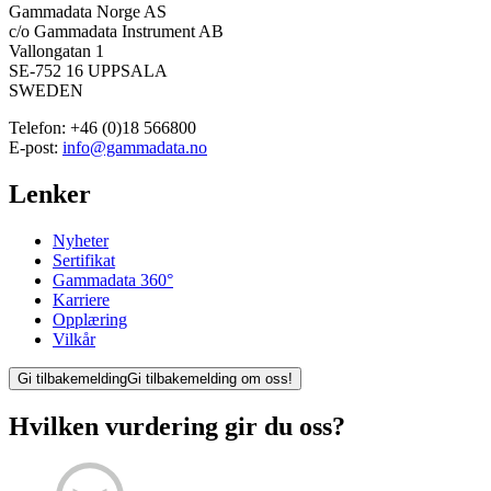
Gammadata Norge AS
c/o Gammadata Instrument AB
Vallongatan 1
SE-752 16 UPPSALA
SWEDEN
Telefon:
+46 (0)18 566800
E-post:
info@gammadata.no
Lenker
Nyheter
Sertifikat
Gammadata 360°
Karriere
Opplæring
Vilkår
Gi tilbakemelding
Gi tilbakemelding om oss!
Hvilken vurdering gir du oss?