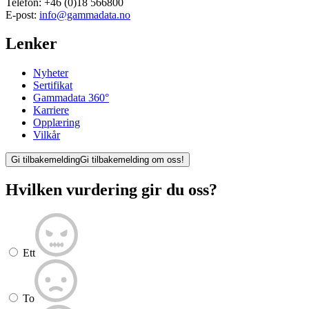
Telefon:
+46 (0)18 566800
E-post:
info@gammadata.no
Lenker
Nyheter
Sertifikat
Gammadata 360°
Karriere
Opplæring
Vilkår
Gi tilbakemelding
Gi tilbakemelding om oss!
Hvilken vurdering gir du oss?
Ett
To