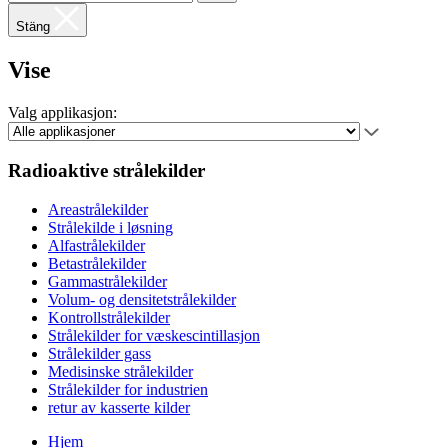
Stäng
Vise
Valg applikasjon:
Radioaktive strålekilder
Areastrålekilder
Strålekilde i løsning
Alfastrålekilder
Betastrålekilder
Gammastrålekilder
Volum- og densitetstrålekilder
Kontrollstrålekilder
Strålekilder for væskescintillasjon
Strålekilder gass
Medisinske strålekilder
Strålekilder for industrien
retur av kasserte kilder
Hjem