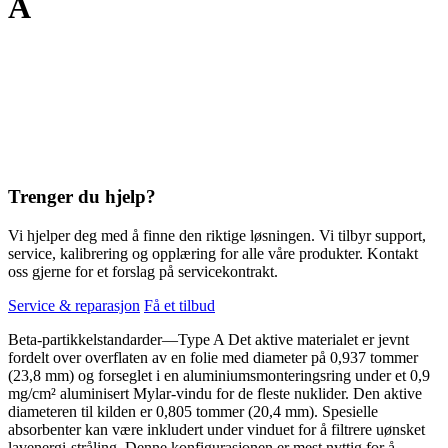
A
Trenger du hjelp?
Vi hjelper deg med å finne den riktige løsningen. Vi tilbyr support,
service, kalibrering og opplæring for alle våre produkter. Kontakt
oss gjerne for et forslag på servicekontrakt.
Service & reparasjon
Få et tilbud
Beta-partikkelstandarder—Type A Det aktive materialet er jevnt
fordelt over overflaten av en folie med diameter på 0,937 tommer
(23,8 mm) og forseglet i en aluminiumsmonteringsring under et 0,9
mg/cm² aluminisert Mylar-vindu for de fleste nuklider. Den aktive
diameteren til kilden er 0,805 tommer (20,4 mm). Spesielle
absorbenter kan være inkludert under vinduet for å filtrere uønsket
lavenergi-stråling. Denne konfigurasjonen er mest nyttig for å