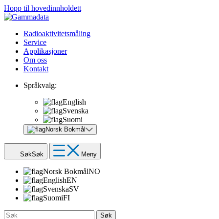
Hopp til hovedinnholdett
Radioaktivitetsmåling
Service
Applikasjoner
Om oss
Kontakt
Språkvalg:
English
Svenska
Suomi
Norsk Bokmål
Søk
Søk
Meny
Norsk Bokmål
NO
English
EN
Svenska
SV
Suomi
FI
Søk