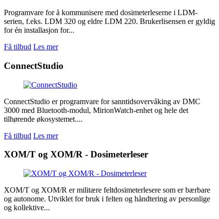
Programvare for å kommunisere med dosimeterleserne i LDM-
serien, f.eks. LDM 320 og eldre LDM 220. Brukerlisensen er gyldig
for én installasjon for...
Få tilbud
Les mer
ConnectStudio
ConnectStudio er programvare for sanntidsovervåking av DMC
3000 med Bluetooth-modul, MirionWatch-enhet og hele det
tilhørende økosystemet....
Få tilbud
Les mer
XOM/T og XOM/R - Dosimeterleser
XOM/T og XOM/R er militære feltdosimeterlesere som er bærbare
og autonome. Utviklet for bruk i felten og håndtering av personlige
og kollektive...