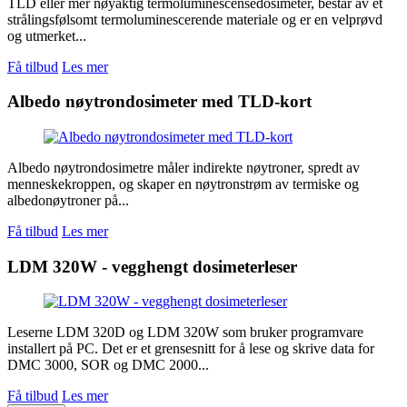
TLD eller mer nøyaktig termoluminescensedosimeter, består av et
strålingsfølsomt termoluminescerende materiale og er en velprøvd
og utmerket...
Få tilbud
Les mer
Albedo nøytrondosimeter med TLD-kort
Albedo nøytrondosimetre måler indirekte nøytroner, spredt av
menneskekroppen, og skaper en nøytronstrøm av termiske og
albedonøytroner på...
Få tilbud
Les mer
LDM 320W - vegghengt dosimeterleser
Leserne LDM 320D og LDM 320W som bruker programvare
installert på PC. Det er et grensesnitt for å lese og skrive data for
DMC 3000, SOR og DMC 2000...
Få tilbud
Les mer