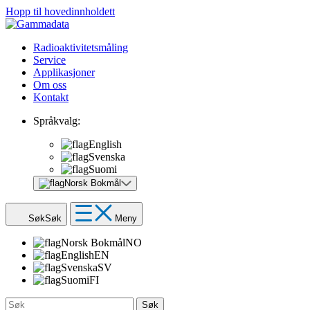
Hopp til hovedinnholdett
Radioaktivitetsmåling
Service
Applikasjoner
Om oss
Kontakt
Språkvalg:
English
Svenska
Suomi
Norsk Bokmål
Søk
Søk
Meny
Norsk Bokmål
NO
English
EN
Svenska
SV
Suomi
FI
Søk