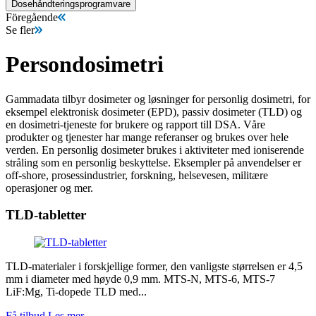
Dosehåndteringsprogramvare
Föregående
Se fler
Persondosimetri
Gammadata tilbyr dosimeter og løsninger for personlig dosimetri, for
eksempel elektronisk dosimeter (EPD), passiv dosimeter (TLD) og
en dosimetri-tjeneste for brukere og rapport till DSA. Våre
produkter og tjenester har mange referanser og brukes over hele
verden. En personlig dosimeter brukes i aktiviteter med ioniserende
stråling som en personlig beskyttelse. Eksempler på anvendelser er
off-shore, prosessindustrier, forskning, helsevesen, militære
operasjoner og mer.
TLD-tabletter
TLD-materialer i forskjellige former, den vanligste størrelsen er 4,5
mm i diameter med høyde 0,9 mm. MTS-N, MTS-6, MTS-7
LiF:Mg, Ti-dopede TLD med...
Få tilbud
Les mer