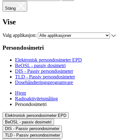
Stäng
Vise
Valg applikasjon:
Persondosimetri
Elektronisk persondosimeter EPD
BeOSL - passiv dosimetri
DIS - Passiv persondosimeter
TLD - Passiv persondosimeter
Dosehåndteringsprogramvare
Hjem
Radioaktivitetsmåling
Persondosimetri
Elektronisk persondosimeter EPD
BeOSL - passiv dosimetri
DIS - Passiv persondosimeter
TLD - Passiv persondosimeter