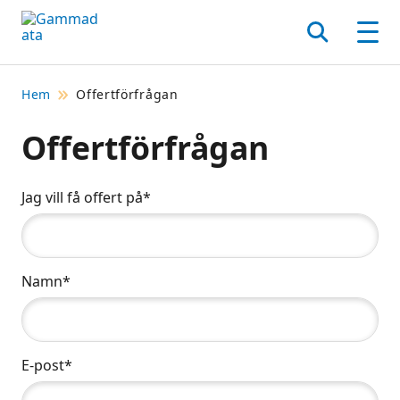
Hoppa
till
Sök
Men
huvudinnehållt
Hem
Offertförfrågan
Offertförfrågan
Jag vill få offert på*
Namn*
E-post*