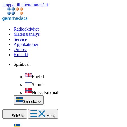
Hoppa till huvudinnehållt
Radioaktivitet
Materialanalys
Service
Applikationer
Om oss
Kontakt
Språkval:
English
Suomi
Norsk Bokmål
Svenska
Sök
Sök
Meny