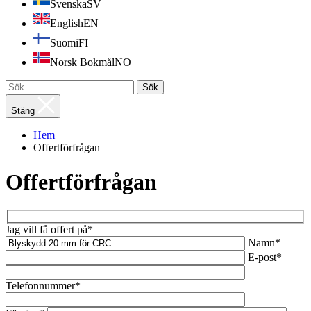
Svenska
SV
English
EN
Suomi
FI
Norsk Bokmål
NO
Sök
Stäng
Hem
Offertförfrågan
Offertförfrågan
Jag vill få offert på*
Namn*
E-post*
Telefonnummer*