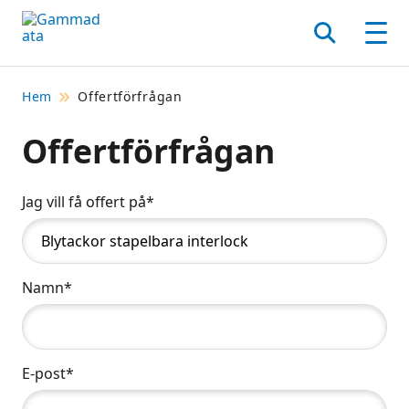
Hoppa
till
Sök
Men
huvudinnehållt
Hem
Offertförfrågan
Offertförfrågan
Jag vill få offert på*
Namn*
E-post*