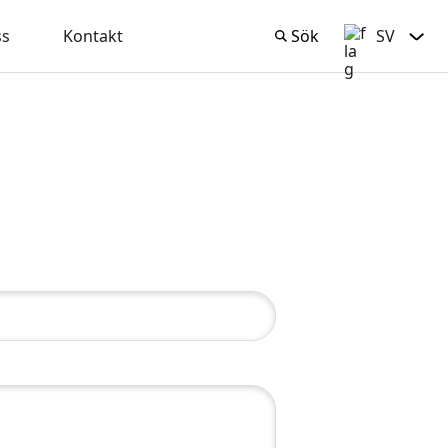
ss
Kontakt
Sök
SV
Sök
Svenska