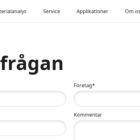
erialanalys
Service
Applikationer
Om o
rfrågan
Företag*
Kommentar