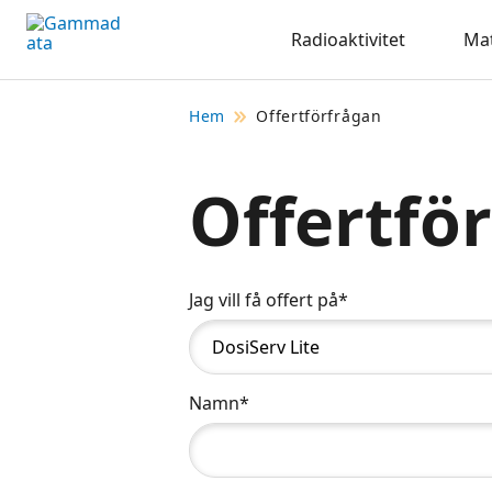
Hoppa
Radioaktivitet
Mat
till
huvudinnehållt
Hem
Offertförfrågan
Offertfö
Jag vill få offert på*
Namn*