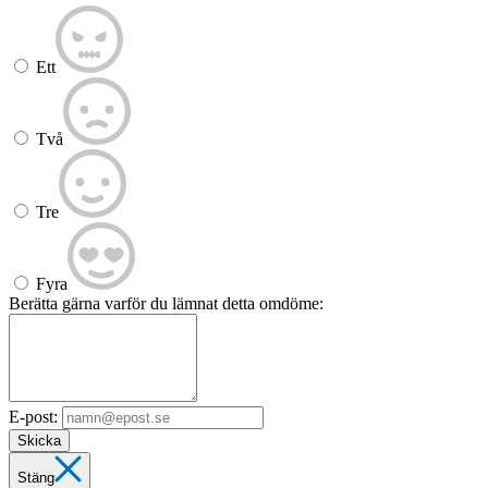
Ett
Två
Tre
Fyra
Berätta gärna varför du lämnat detta omdöme:
E-post:
Skicka
Stäng