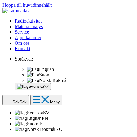
Hoppa till huvudinnehållt
Radioaktivitet
Materialanalys
Service
Applikationer
Om oss
Kontakt
Språkval:
English
Suomi
Norsk Bokmål
Svenska
Sök
Sök
Meny
Svenska
SV
English
EN
Suomi
FI
Norsk Bokmål
NO