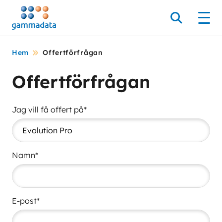
Hoppa
till
Sök
Men
huvudinnehållt
Hem
Offertförfrågan
Offertförfrågan
Jag vill få offert på*
Namn*
E-post*