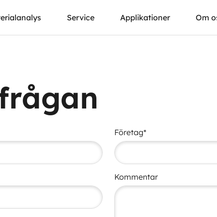
erialanalys
Service
Applikationer
Om o
rfrågan
Företag*
Kommentar