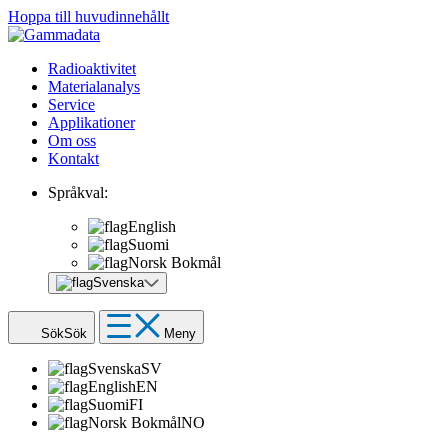
Hoppa till huvudinnehållt
Radioaktivitet
Materialanalys
Service
Applikationer
Om oss
Kontakt
Språkval:
English
Suomi
Norsk Bokmål
Svenska
Sök
Sök
Meny
Svenska
SV
English
EN
Suomi
FI
Norsk Bokmål
NO