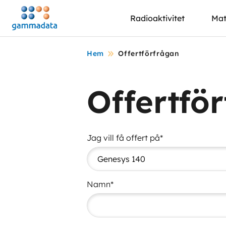
Hoppa
Radioaktivitet
Mat
till
huvudinnehållt
Hem
Offertförfrågan
Offertfö
Jag vill få offert på*
Namn*