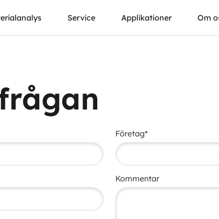
erialanalys
Service
Applikationer
Om o
rfrågan
Företag*
Kommentar