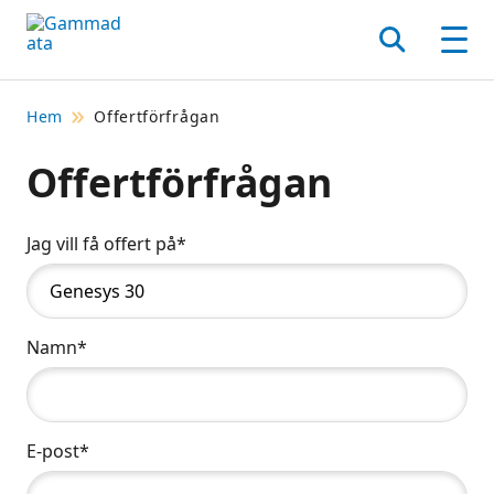
Hoppa
till
Sök
Men
huvudinnehållt
Hem
Offertförfrågan
Offertförfrågan
Jag vill få offert på*
Namn*
E-post*