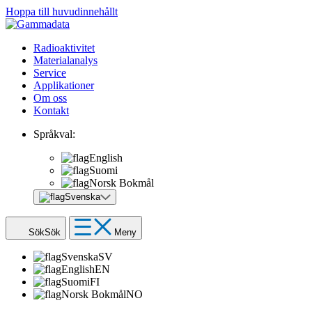
Hoppa till huvudinnehållt
Radioaktivitet
Materialanalys
Service
Applikationer
Om oss
Kontakt
Språkval:
English
Suomi
Norsk Bokmål
Svenska
Sök
Sök
Meny
Svenska
SV
English
EN
Suomi
FI
Norsk Bokmål
NO